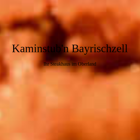
Kaminstub'n Bayrischzell
Ihr Steakhaus im Oberland